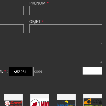
PRÉNOM
*
OBJET
*
DE
*
:
ENVOYER