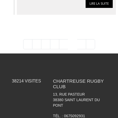
LIRE LA SUITE
«
1
2
3
4
5
6
»
CHARTREUSE RUGBY
38214
VISITES
CLUB
13, RUE PASTEUR
38380
SAINT LAURENT DU
PONT
TÉL. :
0675092931